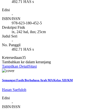
492.71 HAS s
Edisi
-
ISBN/ISSN
978-623-180-452-5
Deskripsi Fisik
ix, 242 hal, ilus; 25cm
Judul Seri
-
No. Panggil
492.71 HAS s
Ketersediaan
35
Tambahkan ke dalam keranjang
Tampilkan Detail
Sitasi
Semangat Fasih Berbahasa Arab MA Kelas XII/KM
Hasan Saefuloh
Edisi
-
ISBN/ISSN