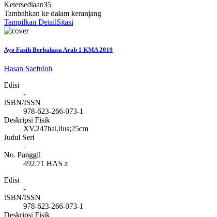
Ketersediaan
35
Tambahkan ke dalam keranjang
Tampilkan Detail
Sitasi
Ayo Fasih Berbahasa Arab 1 KMA 2019
Hasan Saefuloh
Edisi
-
ISBN/ISSN
978-623-266-073-1
Deskripsi Fisik
XV,247hal,ilus;25cm
Judul Seri
-
No. Panggil
492.71 HAS a
Edisi
-
ISBN/ISSN
978-623-266-073-1
Deskripsi Fisik