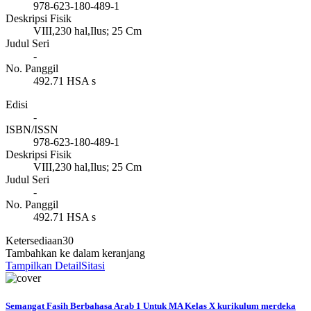
978-623-180-489-1
Deskripsi Fisik
VIII,230 hal,Ilus; 25 Cm
Judul Seri
-
No. Panggil
492.71 HSA s
Edisi
-
ISBN/ISSN
978-623-180-489-1
Deskripsi Fisik
VIII,230 hal,Ilus; 25 Cm
Judul Seri
-
No. Panggil
492.71 HSA s
Ketersediaan
30
Tambahkan ke dalam keranjang
Tampilkan Detail
Sitasi
Semangat Fasih Berbahasa Arab 1 Untuk MA Kelas X kurikulum merdeka