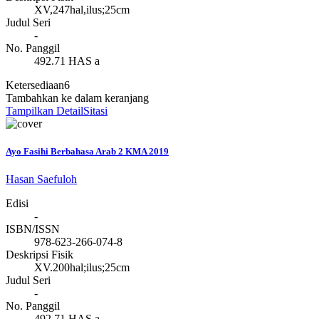
XV,247hal,ilus;25cm
Judul Seri
-
No. Panggil
492.71 HAS a
Ketersediaan
6
Tambahkan ke dalam keranjang
Tampilkan Detail
Sitasi
Ayo Fasihi Berbahasa Arab 2 KMA 2019
Hasan Saefuloh
Edisi
-
ISBN/ISSN
978-623-266-074-8
Deskripsi Fisik
XV.200hal;ilus;25cm
Judul Seri
-
No. Panggil
492.71 HAS a