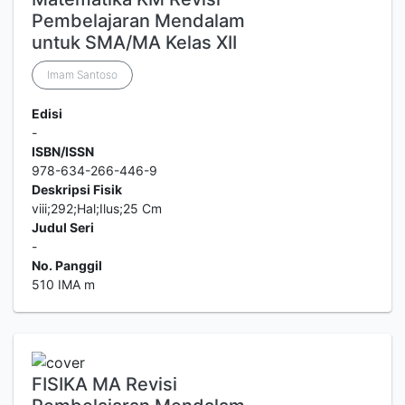
Pembelajaran Mendalam
untuk SMA/MA Kelas XII
Imam Santoso
Edisi
-
ISBN/ISSN
978-634-266-446-9
Deskripsi Fisik
viii;292;Hal;Ilus;25 Cm
Judul Seri
-
No. Panggil
510 IMA m
FISIKA MA Revisi