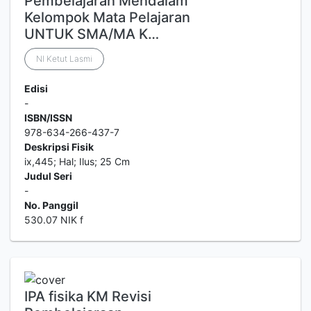
Pembelajaran Mendalam
Kelompok Mata Pelajaran
UNTUK SMA/MA K…
NI Ketut Lasmi
Edisi
-
ISBN/ISSN
978-634-266-437-7
Deskripsi Fisik
ix,445; Hal; Ilus; 25 Cm
Judul Seri
-
No. Panggil
530.07 NIK f
IPA fisika KM Revisi