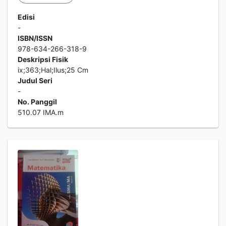
Edisi
-
ISBN/ISSN
978-634-266-318-9
Deskripsi Fisik
ix;363;Hal;Ilus;25 Cm
Judul Seri
-
No. Panggil
510.07 IMA.m