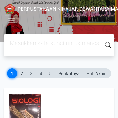
PERPUSTAKAAN KIHAJAR DEWANTARA MA
1
2
3
4
5
Berikutnya
Hal. Akhir