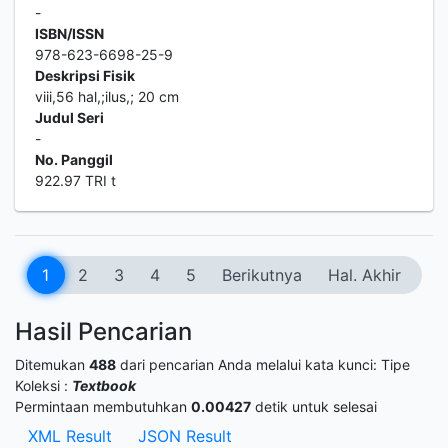
-
ISBN/ISSN
978-623-6698-25-9
Deskripsi Fisik
viii,56 hal,;ilus,; 20 cm
Judul Seri
-
No. Panggil
922.97 TRI t
1
2
3
4
5
Berikutnya
Hal. Akhir
Hasil Pencarian
Ditemukan
488
dari pencarian Anda melalui kata kunci:
Tipe
Koleksi :
Textbook
Permintaan membutuhkan
0.00427
detik untuk selesai
XML Result
JSON Result