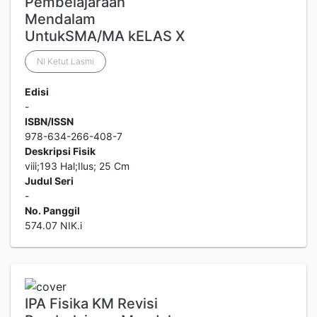
Pembelajaraan
Mendalam
UntukSMA/MA kELAS X
NI Ketut Lasmi
Edisi
-
ISBN/ISSN
978-634-266-408-7
Deskripsi Fisik
viii;193 Hal;Ilus; 25 Cm
Judul Seri
-
No. Panggil
574.07 NIK.i
IPA Fisika KM Revisi