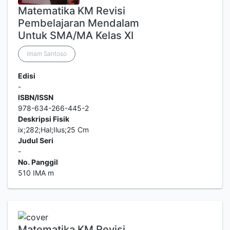
Matematika KM Revisi
Pembelajaran Mendalam
Untuk SMA/MA Kelas XI
Imam Santoso
Edisi
-
ISBN/ISSN
978-634-266-445-2
Deskripsi Fisik
ix;282;Hal;Ilus;25 Cm
Judul Seri
-
No. Panggil
510 IMA m
Matematika KM Revisi